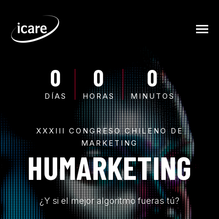
SKIP
TO
CONTENT
Toggle
Menu
0
0
0
INICIO
DÍAS
HORAS
MINUTOS
PROGRAMA
XXXIII CONGRESO CHILENO DE
SPEAKERS
MARKETING
HUMARKETING
TICKETS
IN COMPANY
¿Y si el mejor algoritmo fueras tú?